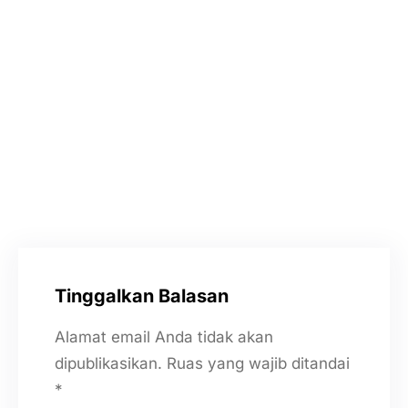
@bisnisjasakreatif
Bisnis Jasa Kreatif
SKCK LUAR NEGERI
gamca kuwait
skck kerja di kuwait
stamp visa kuwait
visa kerja kuwait
visa kuwait
Tinggalkan Balasan
Alamat email Anda tidak akan
dipublikasikan.
Ruas yang wajib ditandai
*