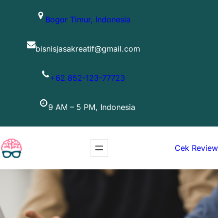
Lewati
Bogor Timur, Indonesia
ke
konten
bisnisjasakreatif@gmail.com
+62 852-123-77723
9 AM – 5 PM, Indonesia
Cek Review