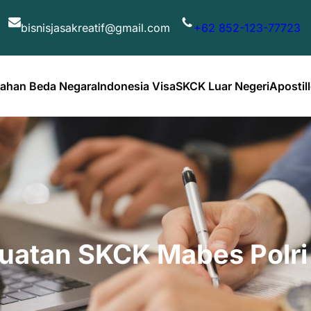
bisnisjasakreatif@gmail.com
+62 852-123-77723
kahan Beda Negara
Indonesia Visa
SKCK Luar Negeri
Apostill
atan SKCK Mabes Polri